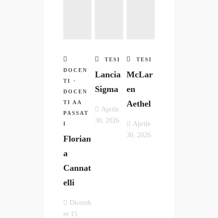
TESI
TESI
DOCEN
Lancia
McLar
TI
·
Sigma
en
DOCEN
Aethel
TI AA
Aprile
PASSAT
30, 2026
Aprile
I
30, 2026
Florian
a
Cannat
elli
Dicemb
re 15,