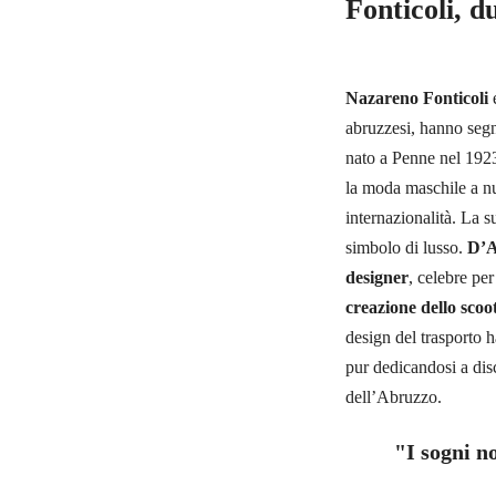
Fonticoli, d
Nazareno Fonticoli
abruzzesi, hanno segna
nato a Penne nel 1923
la moda maschile a nuo
internazionalità. La s
simbolo di lusso.
D’A
designer
, celebre per 
creazione dello sco
design del trasporto 
pur dedicandosi a dis
dell’Abruzzo.
"I sogni n