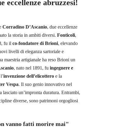
ue eccellenze abruzzesi!
e
Corradino D’Ascanio
, due eccellenze
to la storia in ambiti diversi.
Fonticoli
,
, fu il
co-fondatore di Brioni
, elevando
vi livelli di eleganza sartoriale e
ua maestria artigianale ha reso Brioni un
scanio
, nato nel 1891, fu
ingegnere e
l’
invenzione dell’elicottero
e la
oter Vespa
. Il suo genio innovativo nel
ha lasciato un’impronta duratura. Entrambi,
cipline diverse, sono patrimoni orgogliosi
on vanno fatti morire mai"