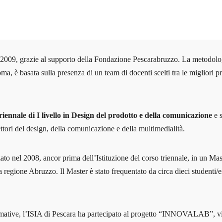
2009, grazie al supporto della Fondazione Pescarabruzzo. La metodolog
, è basata sulla presenza di un team di docenti scelti tra le migliori pro
riennale di I livello in Design del prodotto e della comunicazione
e 
settori del design, della comunicazione e della multimedialità.
zato nel 2008, ancor prima dell’Istituzione del corso triennale, in un M
lla regione Abruzzo. Il Master è stato frequentato da circa dieci studenti/
tà formative, l’ISIA di Pescara ha partecipato al progetto “INNOVALAB”,