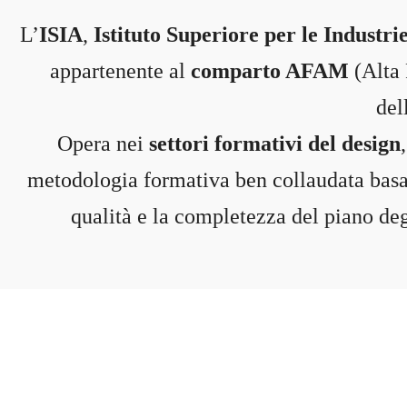
admin_isia
L’
ISIA
,
Istituto Superiore per le Industri
0 Courses
appartenente al
comparto AFAM
(Alta 
0 Students
del
Opera nei
settori formativi del design
metodologia formativa ben collaudata basat
qualità e la completezza del piano deg