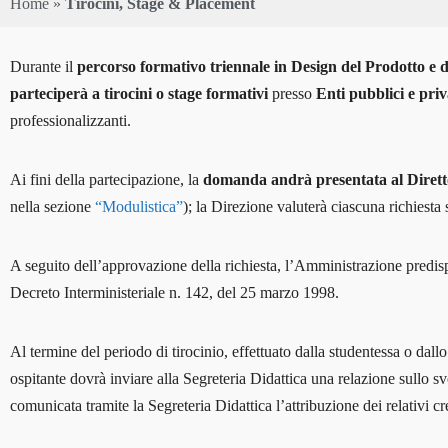
Home
»
Tirocini, Stage & Placement
admin_isia
Durante il
percorso formativo triennale in Design del Prodotto e 
p
arteciperà a tirocini o stage formativi
presso
Enti pubblici e priv
0 Courses
professionalizzanti.
0 Students
Ai fini della partecipazione, la
domanda andrà presentata al Diretto
nella sezione
“Modulistica”
); la Direzione valuterà ciascuna richiesta 
A seguito dell’approvazione della richiesta, l’Amministrazione predispo
Decreto Interministeriale n. 142, del 25 marzo 1998.
Al termine del periodo di tirocinio, effettuato dalla studentessa o dal
ospitante dovrà inviare alla Segreteria Didattica una relazione sullo sv
comunicata tramite la Segreteria Didattica l’attribuzione dei relativi c