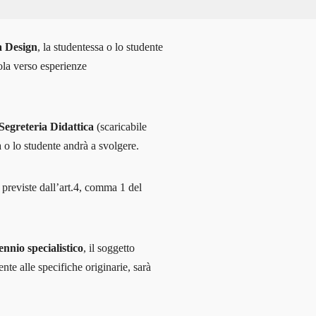
a Design
, la studentessa o lo studente
ola verso esperienze
Segreteria Didattica
(scaricabile
sa o lo studente andrà a svolgere.
 previste dall’art.4, comma 1 del
ennio specialistico
, il soggetto
nte alle specifiche originarie, sarà