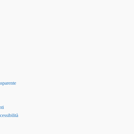
asparente
ti
essibilità
Menu