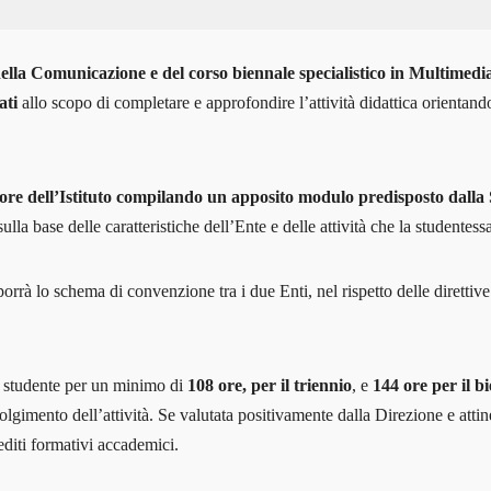
della Comunicazione e del corso biennale specialistico in Multimedi
ati
allo scopo di completare e approfondire l’attività didattica orientand
re dell’Istituto compilando un apposito modulo predisposto dalla 
sulla base delle caratteristiche dell’Ente e delle attività che la studentes
rrà lo schema di convenzione tra i due Enti, nel rispetto delle direttive
lo studente per un minimo di
108 ore, per il triennio
, e
144 ore per il bi
olgimento dell’attività. Se valutata positivamente dalla Direzione e attine
rediti formativi accademici.