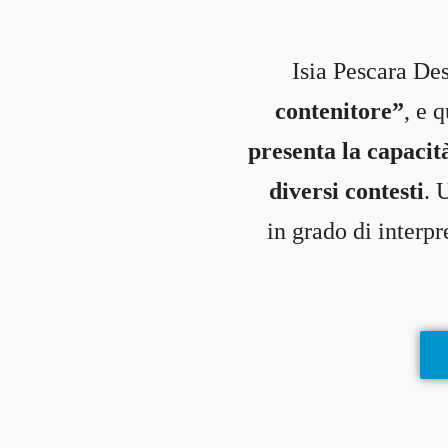
0 Students
Isia Pescara D
contenitore”
, e 
presenta la capacit
diversi contesti
. 
in grado di interpr