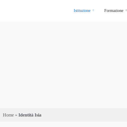
Istituzione
Formazione
admin_isia
Home
»
Identità Isia
0 Courses