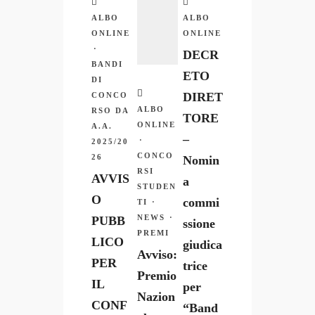
ALBO
ALBO
ONLINE
ONLINE
·
DECR
BANDI
ETO
DI
DIRET
CONCO
ALBO
RSO DA
TORE
ONLINE
A.A.
–
·
2025/20
CONCO
26
Nomin
RSI
AVVIS
a
STUDEN
O
commi
TI
·
NEWS
·
PUBB
ssione
PREMI
LICO
giudica
Avviso:
PER
trice
Premio
IL
per
Nazion
CONF
“Band