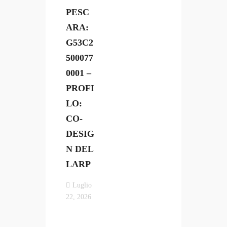
PESC
ARA:
G53C2
500077
0001 –
PROFI
LO:
CO-
DESIG
N DEL
LARP
Luglio
22, 2026