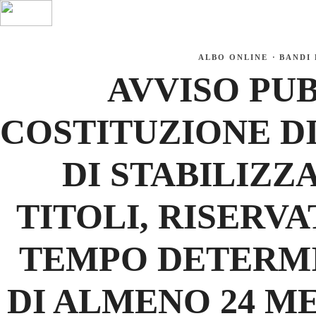
Istituzione
Formazione
Erasmus+
ALBO ONLINE
·
BANDI 
AVVISO PU
COSTITUZIONE D
DI STABILIZZ
TITOLI, RISERV
TEMPO DETERMI
DI ALMENO 24 ME