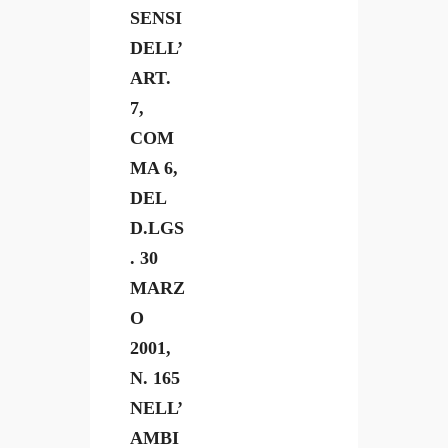
SENSI
DELL’
ART.
7,
COM
MA 6,
DEL
D.LGS
. 30
MARZ
O
2001,
N. 165
NELL’
AMBI