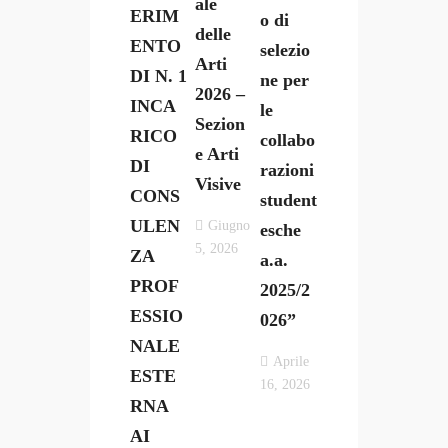
ale
ERIM
o di
delle
ENTO
selezio
Arti
DI N. 1
ne per
2026 –
INCA
le
Sezion
RICO
collabo
e Arti
DI
razioni
Visive
CONS
student
ULEN
Giugno
esche
5, 2026
ZA
a.a.
PROF
2025/2
ESSIO
026”
NALE
Aprile
ESTE
16, 2026
RNA
AI