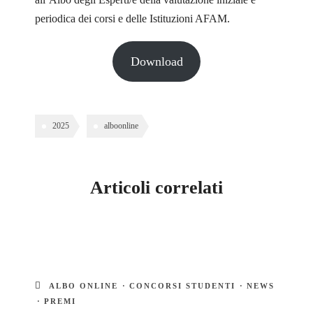
admin_isia
periodica dei corsi e delle Istituzioni AFAM.
0 Courses
0 Students
Download
2025
alboonline
Articoli correlati
ALBO ONLINE
·
CONCORSI STUDENTI
·
NEWS
·
PREMI