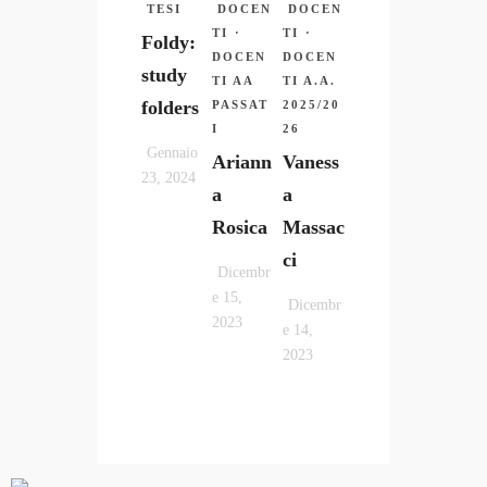
TESI
DOCEN
DOCEN
TI
·
TI
·
Foldy:
DOCEN
DOCEN
study
TI AA
TI A.A.
folders
PASSAT
2025/20
I
26
Gennaio
Ariann
Vaness
23, 2024
a
a
Rosica
Massac
ci
Dicembr
e 15,
Dicembr
2023
e 14,
2023