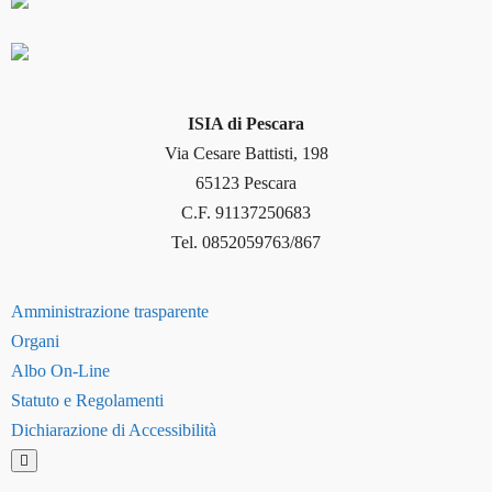
ISIA di Pescara
Via Cesare Battisti, 198
65123 Pescara
C.F. 91137250683
Tel. 0852059763/867
Amministrazione trasparente
Organi
Albo On-Line
Statuto e Regolamenti
Dichiarazione di Accessibilità
H
a