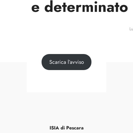
e determinato p
0 Courses
0 Students
L
Scarica l’avviso
ISIA di Pescara