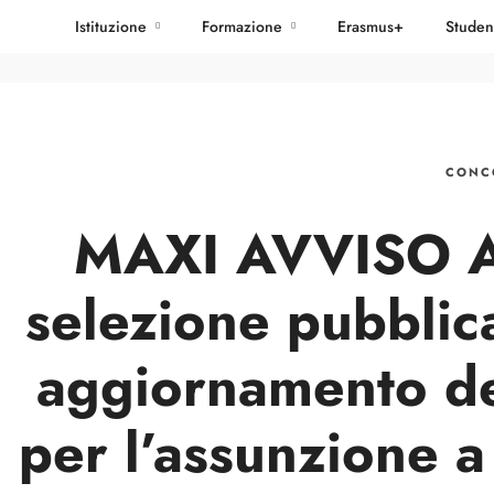
Istituzione
Formazione
Erasmus+
Studen
CONC
MAXI AVVISO A
selezione pubblic
aggiornamento deg
per l’assunzione 
admin_isia