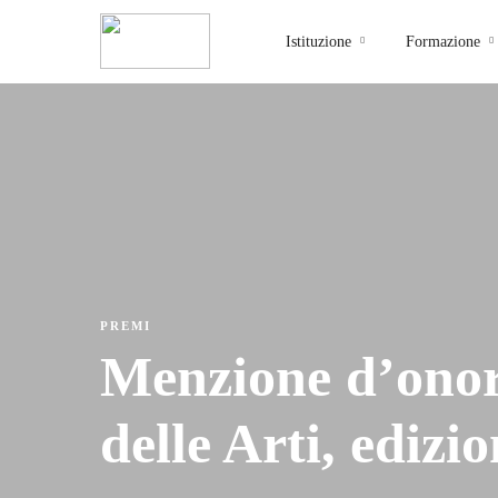
Istituzione
Formazione
PREMI
Menzione d’onor
delle Arti, edizi
admin_isia
0 Courses