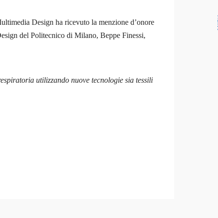
N
n Multimedia Design ha ricevuto la menzione d’onore
Design del Politecnico di Milano, Beppe Finessi,
 respiratoria utilizzando nuove tecnologie sia tessili