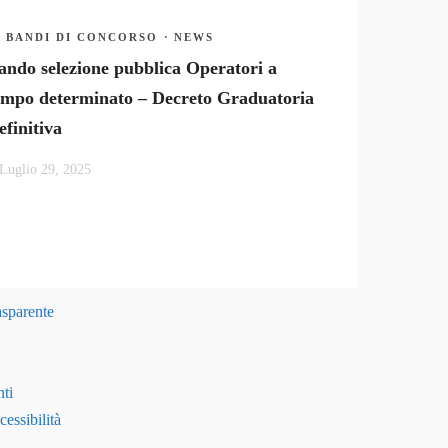
BANDI DI CONCORSO
·
NEWS
ando selezione pubblica Operatori a
empo determinato – Decreto Graduatoria
efinitiva
Luglio 29, 2025
asparente
ti
essibilità
Menu