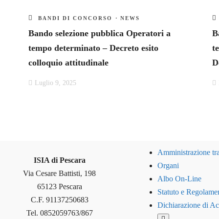
BANDI DI CONCORSO
·
NEWS
Bando selezione pubblica Operatori a
B
tempo determinato – Decreto esito
t
colloquio attitudinale
D
Luglio 9, 2025
Amministrazione tr
ISIA di Pescara
Organi
Via Cesare Battisti, 198
Albo On-Line
65123 Pescara
Statuto e Regolamen
C.F. 91137250683
Dichiarazione di Acc
Tel. 0852059763/867
Hamburger Toggle 