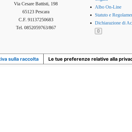
Via Cesare Battisti, 198
Albo On-Line
65123 Pescara
Statuto e Regolamen
C.F. 91137250683
Dichiarazione di Acc
Tel. 0852059763/867
H
a
m
b
u
r
g
iva sulla raccolta
Le tue preferenze relative alla priva
e
r
T
o
g
g
l
e
M
e
n
u