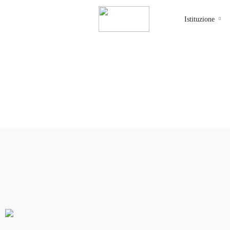
Istituzione
admin_isia
0 Courses
0 Students