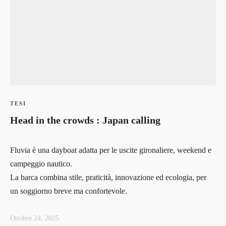
admin_isia
0 Courses
0 Students
TESI
Head in the crowds : Japan calling
Fluvia è una dayboat adatta per le uscite gironaliere, weekend e
campeggio nautico.
La barca combina stile, praticità, innovazione ed ecologia, per
un soggiorno breve ma confortevole.
Ottobre 24, 2025