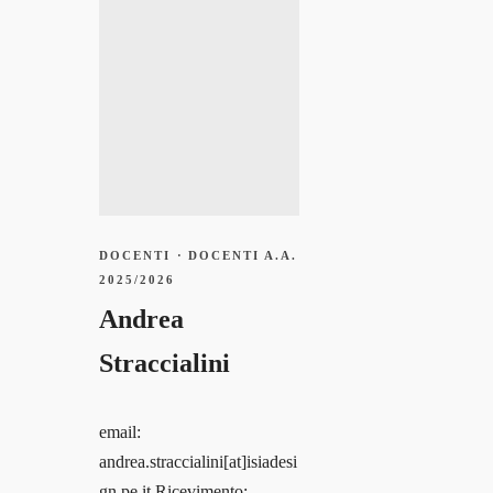
0 Courses
0 Students
DOCENTI
·
DOCENTI A.A.
2025/2026
Andrea
Straccialini
email:
andrea.straccialini[at]isiadesi
gn.pe.it Ricevimento: