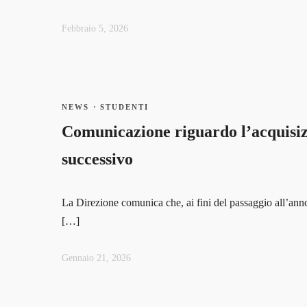
Febbraio 5, 2026
NEWS
·
STUDENTI
admin_isia
Comunicazione riguardo l’acquisiz
0 Courses
successivo
0 Students
La Direzione comunica che, ai fini del passaggio all’anno
[…]
Gennaio 21, 2026