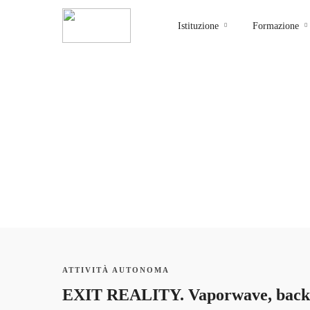
Istituzione
Formazione
admin_isia
0 Courses
ATTIVITÀ AUTONOMA
0 Students
EXIT REALITY. Vaporwave, backroo