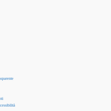
asparente
ti
essibilità