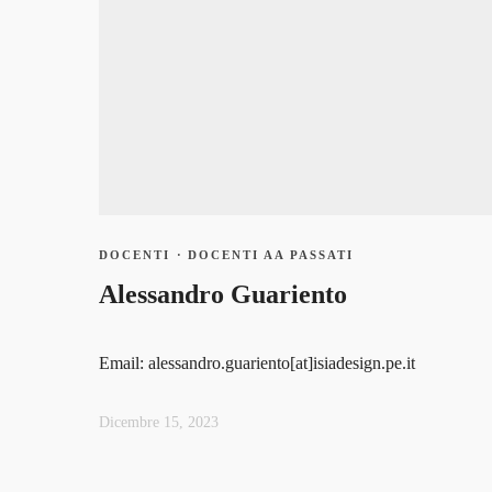
admin_isia
DOCENTI
·
DOCENTI AA PASSATI
0 Courses
Alessandro Guariento
0 Students
Email: alessandro.guariento[at]isiadesign.pe.it
Dicembre 15, 2023