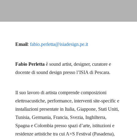
Email
:
fabio.perletta@isiadesign.pe.it
Fabio Perletta
è sound artist, designer, curatore e
admin_isia
docente di sound design presso l’ISIA di Pescara.
0 Courses
0 Students
Il suo lavoro di artista comprende composizioni
elettroacustiche, performance, interventi site-specific e
installazioni presentate in Italia, Giappone, Stati Uniti,
Tunisia, Germania, Francia, Svezia, Inghilterra,
Spagna e Colombia presso spazi d’arte, istituzioni e
residenze artistiche tra cui A×S Festival (Pasadena),