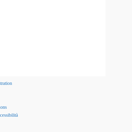
tration
ions
essibilità