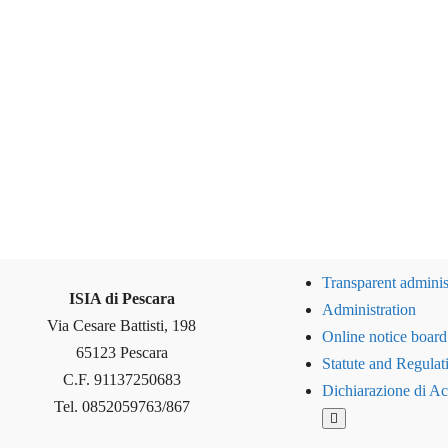
Transparent adminis
ISIA di Pescara
Administration
Via Cesare Battisti, 198
Online notice board
65123 Pescara
Statute and Regulat
C.F. 91137250683
Dichiarazione di Acc
Tel. 0852059763/867
H
a
m