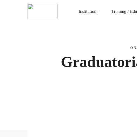
Institution
Training / Edu
ON
Graduatori
admin_isia
0 Courses