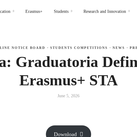
cation
Erasmus+
Students
Research and Innovation
LINE NOTICE BOARD
·
STUDENTS COMPETITIONS
·
NEWS
·
PR
a: Graduatoria Defin
Erasmus+ STA
June 5, 2026
Download