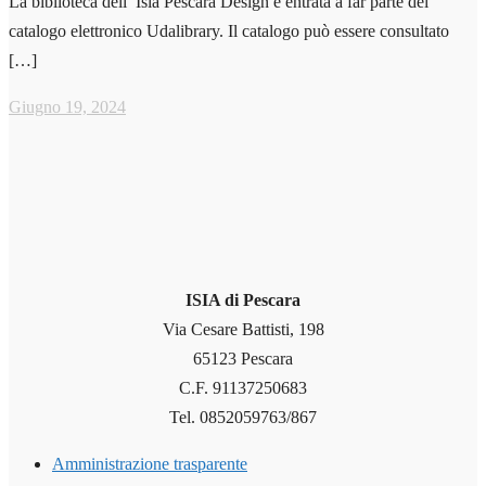
La biblioteca dell’ Isia Pescara Design è entrata a far parte del
catalogo elettronico Udalibrary. Il catalogo può essere consultato
[…]
Giugno 19, 2024
ISIA di Pescara
Via Cesare Battisti, 198
65123 Pescara
C.F. 91137250683
Tel. 0852059763/867
Amministrazione trasparente