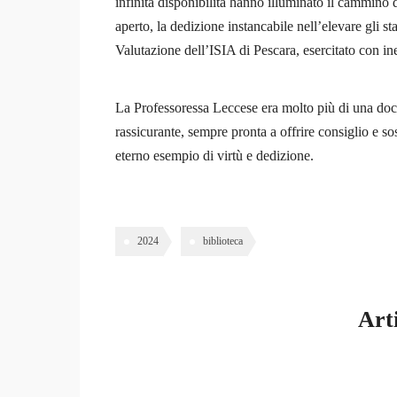
infinita disponibilità hanno illuminato il cammino d
0 Courses
aperto, la dedizione instancabile nell’elevare gli s
0 Students
Valutazione dell’ISIA di Pescara, esercitato con i
La Professoressa Leccese era molto più di una doce
rassicurante, sempre pronta a offrire consiglio e 
eterno esempio di virtù e dedizione.
2024
biblioteca
Arti