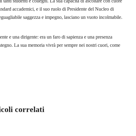
i tanti studenti e colleghi. La sua capacità di ascoltare con cuore
tandard accademici, e il suo ruolo di Presidente del Nucleo di
neguagliabile saggezza e impegno, lasciano un vuoto incolmabile.
nte e una dirigente: era un faro di sapienza e una presenza
sostegno. La sua memoria vivrà per sempre nei nostri cuori, come
coli correlati