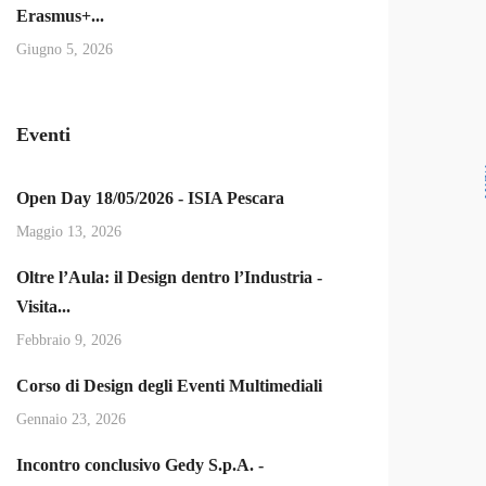
Erasmus+...
Giugno 5, 2026
Eventi
N
Open Day 18/05/2026 - ISIA Pescara
Maggio 13, 2026
Oltre l’Aula: il Design dentro l’Industria -
Visita...
Febbraio 9, 2026
Corso di Design degli Eventi Multimediali
Gennaio 23, 2026
Incontro conclusivo Gedy S.p.A. -