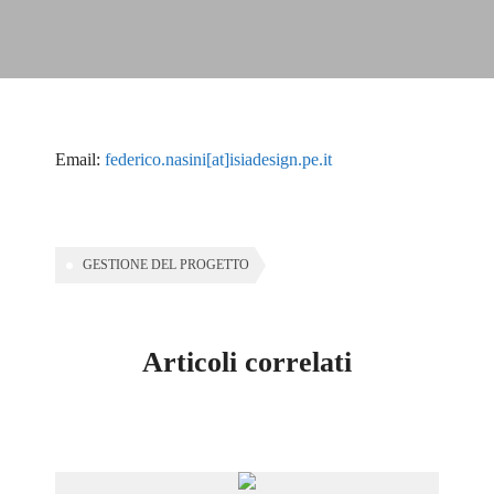
admin_isia
Email:
federico.nasini[at]isiadesign.pe.it
0 Courses
0 Students
GESTIONE DEL PROGETTO
Articoli correlati